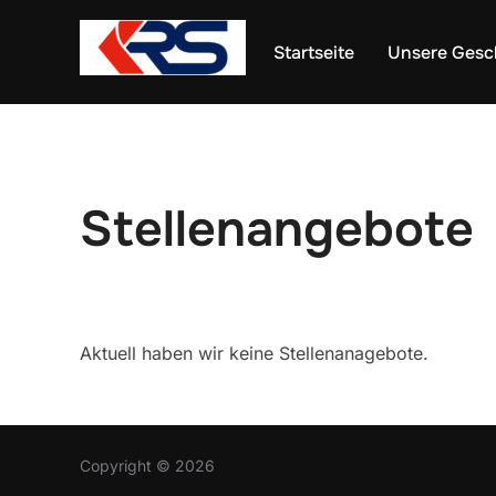
Zum
Inhalt
Startseite
Unsere Gesc
springen
Stellenangebote
Aktuell haben wir keine Stellenanagebote.
Copyright © 2026